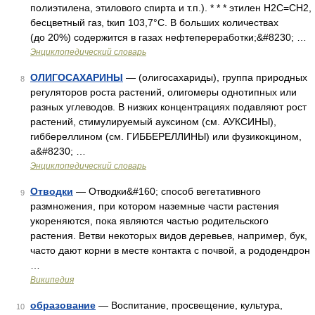
полиэтилена, этилового спирта и т.п.). * * * этилен Н2С=СН2,
бесцветный газ, tкип 103,7°C. В больших количествах
(до 20%) содержится в газах нефтепереработки;&#8230; …
Энциклопедический словарь
ОЛИГОСАХАРИНЫ
— (олигосахариды), группа природных
8
регуляторов роста растений, олигомеры однотипных или
разных углеводов. В низких концентрациях подавляют рост
растений, стимулируемый ауксином (см. АУКСИНЫ),
гиббереллином (см. ГИББЕРЕЛЛИНЫ) или фузикокцином,
а&#8230; …
Энциклопедический словарь
Отводки
— Отводки&#160; способ вегетативного
9
размножения, при котором наземные части растения
укореняются, пока являются частью родительского
растения. Ветви некоторых видов деревьев, например, бук,
часто дают корни в месте контакта с почвой, а рододендрон
…
Википедия
образование
— Воспитание, просвещение, культура,
10