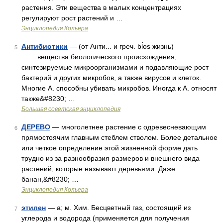
растения. Эти вещества в малых концентрациях
регулируют рост растений и …
Энциклопедия Кольера
Антибиотики
— (от Анти... и греч. bĺоs жизнь)
5
вещества биологического происхождения,
синтезируемые микроорганизмами и подавляющие рост
бактерий и других микробов, а также вирусов и клеток.
Многие А. способны убивать микробов. Иногда к А. относят
также&#8230; …
Большая советская энциклопедия
ДЕРЕВО
— многолетнее растение с одревесневающим
6
прямостоячим главным стеблем стволом. Более детальное
или четкое определение этой жизненной форме дать
трудно из за разнообразия размеров и внешнего вида
растений, которые называют деревьями. Даже
банан,&#8230; …
Энциклопедия Кольера
этилен
— а; м. Хим. Бесцветный газ, состоящий из
7
углерода и водорода (применяется для получения